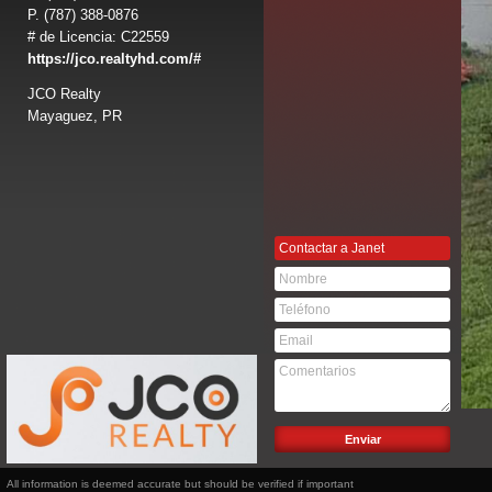
P.
(787) 388-0876
# de Licencia: C22559
https://jco.realtyhd.com/#
JCO Realty
Mayaguez, PR
Contactar a Janet
All information is deemed accurate but should be verified if important