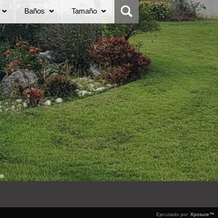
Baños
Tamaño
Ejecutado por
Xposure™